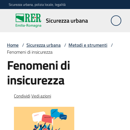
Vai al contenuto
Vai alla navigazione
Vai al footer
Sicurezza urbana, polizia locale, legalità
Sicurezza
Sicurezza urbana
urbana
Home
/
Sicurezza urbana
/
Metodi e strumenti
/
Politiche
Fenomeni di insicurezza
regionali
Fenomeni di
insicurezza
Metodi
e
strumenti
Condividi
Vedi azioni
Menu selezionato
Analisi
e
ricerche