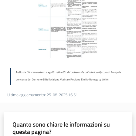
Novità
Servizi
Leggi Atti Bandi
Piani Programmi
Progetti
Tratto da:
Sicurezza urbana e legalità nelle città: dai problemi alle politiche locali
(a cura di Amapola
per conto del Comune di Bellaria Igea Marina e Regione Emilia-Romagna, 2019)
Ultimo aggiornamento
:
25-08-2025 16:51
Quanto sono chiare le informazioni su
questa pagina?