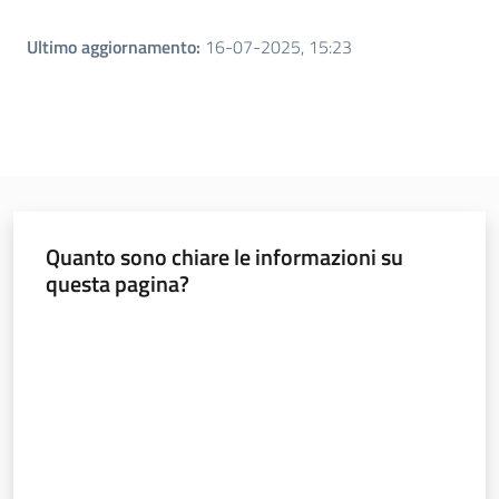
Novità
Ultimo aggiornamento
:
16-07-2025, 15:23
Servizi
Leggi Atti Bandi
Piani Programmi
Quanto sono chiare le informazioni su
Progetti
questa pagina?
Valuta da 1 a 5 stelle