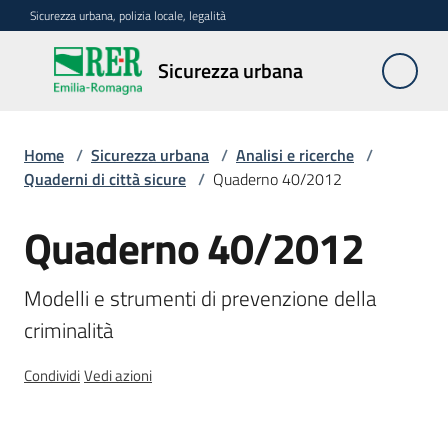
Vai al contenuto
Vai alla navigazione
Vai al footer
Sicurezza urbana, polizia locale, legalità
Sicurezza
Sicurezza urbana
urbana
Home
/
Sicurezza urbana
/
Analisi e ricerche
/
Politiche
Quaderni di città sicure
/
Quaderno 40/2012
regionali
Quaderno 40/2012
Salta al contenuto
Metodi
Modelli e strumenti di prevenzione della 
e
criminalità
strumenti
Condividi
Vedi azioni
Analisi
e
ricerche