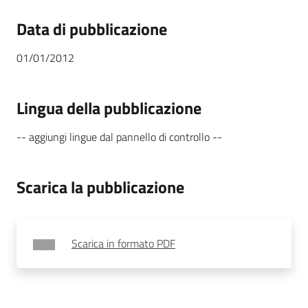
Menu selezionato
Data di pubblicazione
01/01/2012
Città
sicure
Lingua della pubblicazione
-- aggiungi lingue dal pannello di controllo --
Scarica la pubblicazione
Sicurezza
urbana,
polizia
locale,
legalità
Scarica in formato PDF
Argomenti