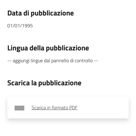
Menu selezionato
Data di pubblicazione
01/01/1995
Città
sicure
Lingua della pubblicazione
-- aggiungi lingue dal pannello di controllo --
Scarica la pubblicazione
Sicurezza
urbana,
polizia
locale,
legalità
Scarica in formato PDF
Argomenti