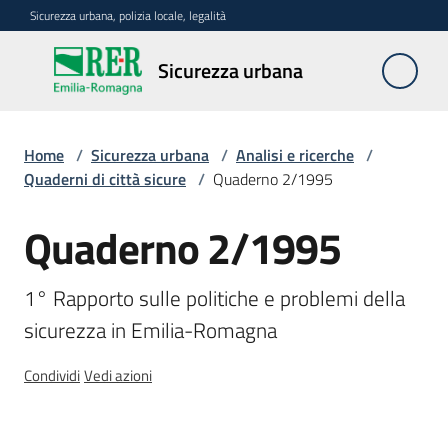
Vai al contenuto
Vai alla navigazione
Vai al footer
Sicurezza urbana, polizia locale, legalità
Sicurezza
Sicurezza urbana
urbana
Home
/
Sicurezza urbana
/
Analisi e ricerche
/
Politiche
Quaderni di città sicure
/
Quaderno 2/1995
regionali
Quaderno 2/1995
Salta al contenuto
Metodi
1° Rapporto sulle politiche e problemi della 
e
sicurezza in Emilia-Romagna
strumenti
Condividi
Vedi azioni
Analisi
e
ricerche