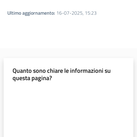
Novità
Ultimo aggiornamento
:
16-07-2025, 15:23
Servizi
Leggi Atti Bandi
Piani Programmi
Quanto sono chiare le informazioni su
Progetti
questa pagina?
Valuta da 1 a 5 stelle