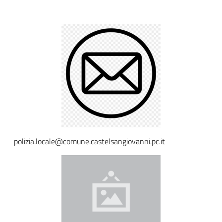
Descrizione
Sicurezza
urbana,
polizia
locale,
legalità
Argomenti
polizia.locale@comune.castelsangiovanni.pc.it
Novità
Servizi
Leggi Atti Bandi