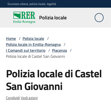
Vai al contenuto
Vai alla navigazione
Vai al footer
Sicurezza urbana, polizia locale, legalità
Polizia
Polizia locale
locale
Home
/
Polizia locale
/
La
Polizia locale in Emilia-Romagna
/
polizia
I Comandi sul territorio
/
Piacenza
/
locale
Polizia locale di Castel San Giovanni
in
Emilia-
Polizia locale di Castel
Salta al contenuto
Romagna
Menu selezionato
San Giovanni
Progetti
regionali
Condividi
Vedi azioni
Normativa