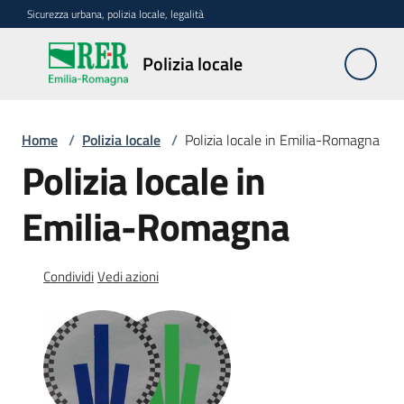
Vai al contenuto
Vai alla navigazione
Vai al footer
Sicurezza urbana, polizia locale, legalità
Polizia
Polizia locale
locale
Home
/
Polizia locale
/
Polizia locale in Emilia-Romagna
La
Polizia locale in
polizia
locale
Emilia-Romagna
in
Emilia-
Romagna
Condividi
Vedi azioni
Menu selezionato
Progetti
regionali
Normativa