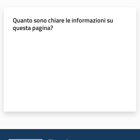
Quanto sono chiare le informazioni su
questa pagina?
Sicurezza
Valuta da 1 a 5 stelle
urbana,
polizia
locale,
legalità
Argomenti
Novità
Servizi
Leggi Atti Bandi