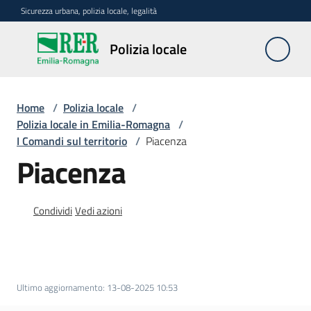
Vai al contenuto
Vai alla navigazione
Vai al footer
Sicurezza urbana, polizia locale, legalità
Polizia
Polizia locale
locale
Home
/
Polizia locale
/
La
Polizia locale in Emilia-Romagna
/
polizia
I Comandi sul territorio
/
Piacenza
locale
Piacenza
in
Emilia-
Romagna
Condividi
Vedi azioni
Menu selezionato
Progetti
regionali
Ultimo aggiornamento
:
13-08-2025 10:53
Normativa