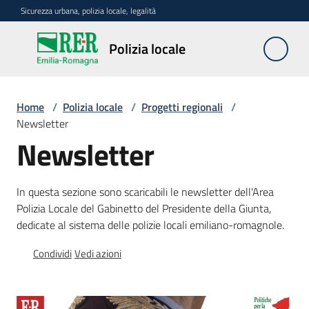
Vai al contenuto
Vai alla navigazione
Vai al footer
Sicurezza urbana, polizia locale, legalità
Polizia
Polizia locale
locale
Home
/
Polizia locale
/
Progetti regionali
/
La
Newsletter
polizia
Newsletter
locale
in
Emilia-
In questa sezione sono scaricabili le newsletter dell'Area
Romagna
Polizia Locale del Gabinetto del Presidente della Giunta,
dedicate al sistema delle polizie locali emiliano-romagnole.
Progetti
Condividi
Vedi azioni
regionali
Menu selezionato
Normativa