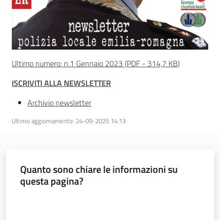
Sicurezza
Ultimo numero: n.1 Gennaio 2023
(
PDF
-
314,7 KB
)
urbana,
polizia
ISCRIVITI ALLA NEWSLETTER
locale,
legalità
Archivio newsletter
Ultimo aggiornamento
:
24-09-2025 14:13
Argomenti
Novità
Quanto sono chiare le informazioni su
Servizi
questa pagina?
Leggi Atti Bandi
Valuta da 1 a 5 stelle