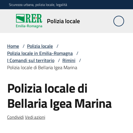
Vai al contenuto
Vai alla navigazione
Vai al footer
Sicurezza urbana, polizia locale, legalità
Polizia
Polizia locale
locale
Home
/
Polizia locale
/
La
Polizia locale in Emilia-Romagna
/
polizia
I Comandi sul territorio
/
Rimini
/
locale
Polizia locale di Bellaria Igea Marina
in
Emilia-
Polizia locale di
Salta al contenuto
Romagna
Menu selezionato
Bellaria Igea Marina
Progetti
regionali
Condividi
Vedi azioni
Normativa