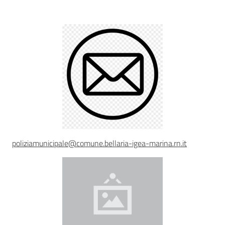
Descrizione
Sicurezza
urbana,
polizia
locale,
legalità
Argomenti
poliziamunicipale@comune.bellaria-igea-marina.rn.it
Novità
Servizi
Leggi Atti Bandi