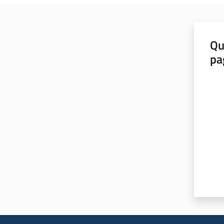
Qu
pa
Valut