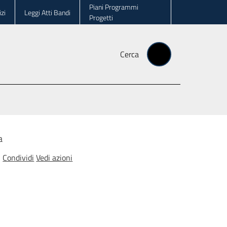
Piani Programmi
zi
Leggi Atti Bandi
Progetti
Cerca
a
Condividi
Vedi azioni