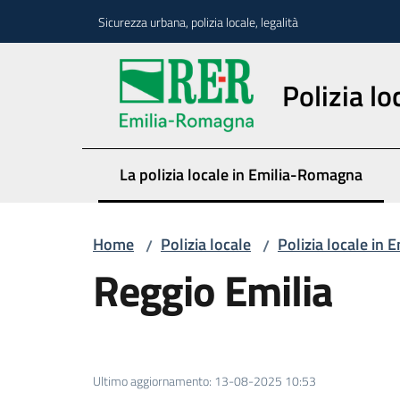
Vai al contenuto
Vai alla navigazione
Vai al footer
Sicurezza urbana, polizia locale, legalità
Polizia lo
La polizia locale in Emilia-Romagna
Menu selezionato
Home
Polizia locale
Polizia locale in
/
/
Reggio Emilia
Ultimo aggiornamento
:
13-08-2025 10:53