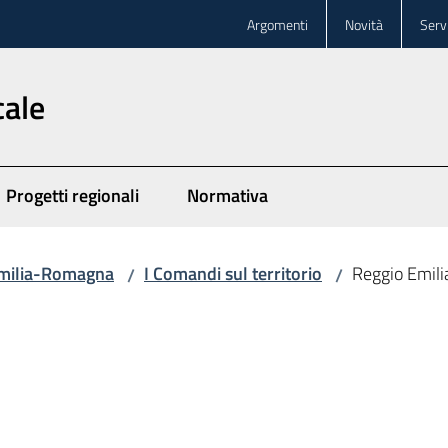
Argomenti
Novità
Servi
cale
Progetti regionali
Normativa
 Emilia-Romagna
I Comandi sul territorio
Reggio Emili
/
/