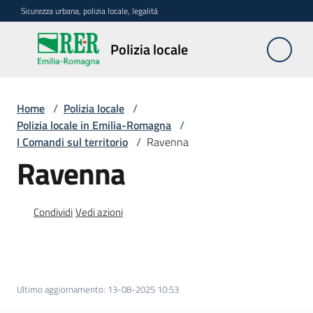
Vai al contenuto
Vai alla navigazione
Vai al footer
Sicurezza urbana, polizia locale, legalità
Polizia
Polizia locale
locale
Home
/
Polizia locale
/
La
Polizia locale in Emilia-Romagna
/
polizia
I Comandi sul territorio
/
Ravenna
locale
Ravenna
in
Emilia-
Romagna
Condividi
Vedi azioni
Menu selezionato
Progetti
regionali
Ultimo aggiornamento
:
13-08-2025 10:53
Normativa