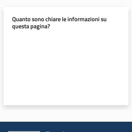
Quanto sono chiare le informazioni su
questa pagina?
Sicurezza
Valuta da 1 a 5 stelle
urbana,
polizia
locale,
legalità
Argomenti
Novità
Servizi
Leggi Atti Bandi