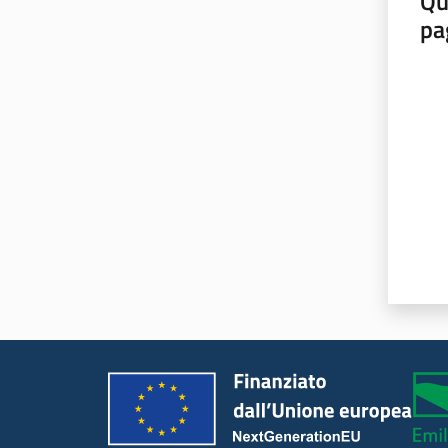
Qu
pa
Valut