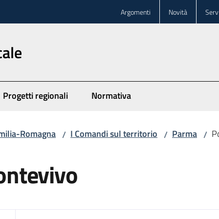
Argomenti
Novità
Servi
cale
Progetti regionali
Normativa
 Emilia-Romagna
I Comandi sul territorio
Parma
Po
/
/
/
Fontevivo