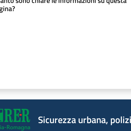
anto sono chiare le informazioni su questa
gina?
a da 1 a 5 stelle
Sicurezza urbana, polizi