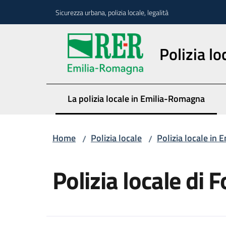
Vai al contenuto
Vai alla navigazione
Vai al footer
Sicurezza urbana, polizia locale, legalità
Polizia lo
La polizia locale in Emilia-Romagna
Menu selezionato
Home
Polizia locale
Polizia locale in
/
/
Salta al contenuto
Polizia locale di 