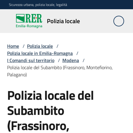
Vai al contenuto
Vai alla navigazione
Vai al footer
Sicurezza urbana, polizia locale, legalità
Polizia
Polizia locale
locale
Home
/
Polizia locale
/
La
Polizia locale in Emilia-Romagna
/
polizia
I Comandi sul territorio
/
Modena
/
locale
Polizia locale del Subambito (Frassinoro, Montefiorino,
in
Palagano)
Emilia-
Romagna
Polizia locale del
Salta al contenuto
Menu selezionato
Progetti
Subambito
regionali
(Frassinoro,
Normativa