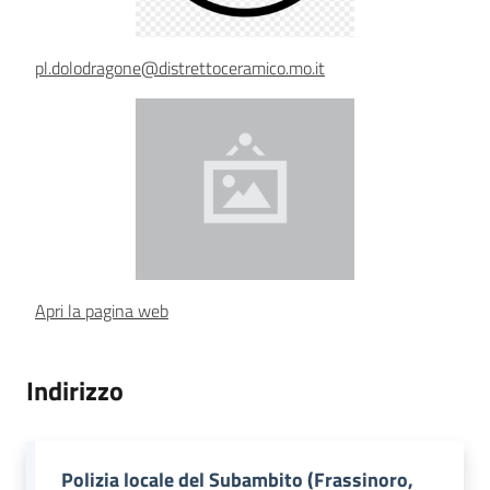
Piani Programmi
pl.dolodragone@distrettoceramico.mo.it
Progetti
Apri la pagina web
Indirizzo
Polizia locale del Subambito (Frassinoro,