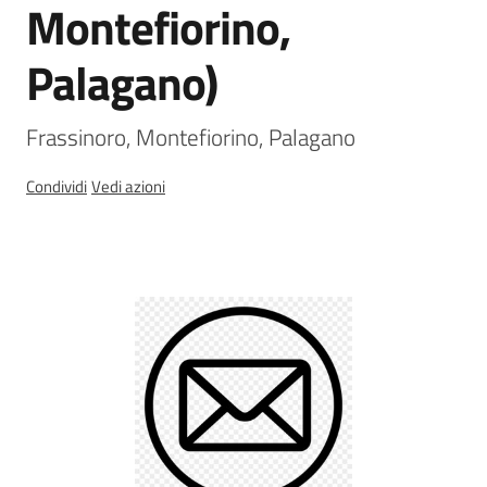
Montefiorino,
Palagano)
Sicurezza
Frassinoro, Montefiorino, Palagano
urbana,
polizia
Condividi
Vedi azioni
locale,
legalità
Argomenti
Descrizione
Novità
Servizi
Leggi Atti Bandi