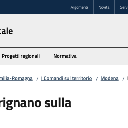
Argomenti
Novità
Servi
cale
Progetti regionali
Normativa
 Emilia-Romagna
I Comandi sul territorio
Modena
/
/
/
Prignano sulla