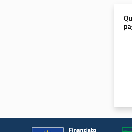
Qu
pa
Valut