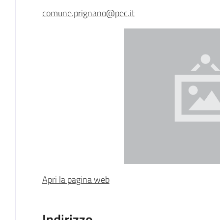
comune.prignano@pec.it
Apri la pagina web
Indirizzo