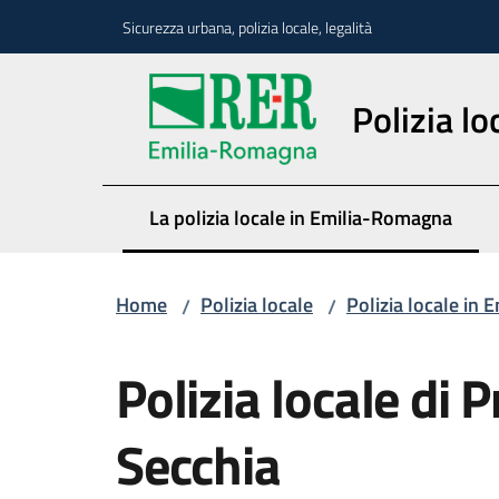
Vai al contenuto
Vai alla navigazione
Vai al footer
Sicurezza urbana, polizia locale, legalità
Polizia lo
La polizia locale in Emilia-Romagna
Menu selezionato
Home
Polizia locale
Polizia locale in
/
/
Salta al contenuto
Polizia locale di 
Secchia