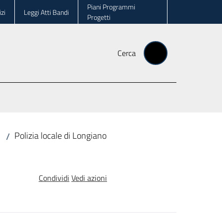
Piani Programmi
zi
Leggi Atti Bandi
Progetti
Cerca
Polizia locale di Longiano
/
Condividi
Vedi azioni