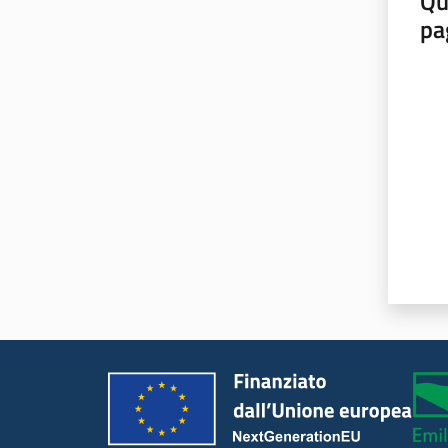
Qu
pa
Valut