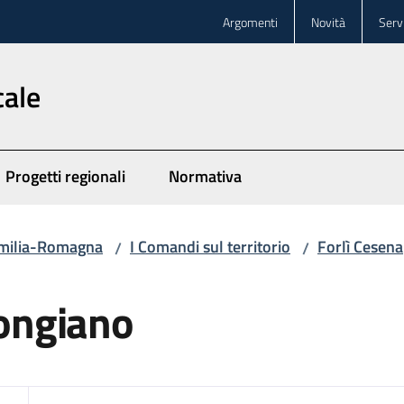
Argomenti
Novità
Servi
cale
Progetti regionali
Normativa
 Emilia-Romagna
I Comandi sul territorio
Forlì Cesena
/
/
Longiano