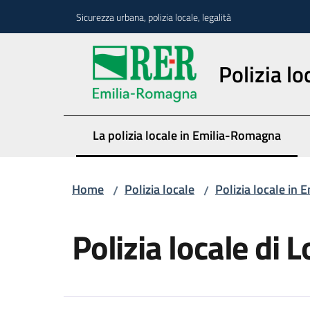
Vai al contenuto
Vai alla navigazione
Vai al footer
Sicurezza urbana, polizia locale, legalità
Polizia lo
La polizia locale in Emilia-Romagna
Menu selezionato
Home
Polizia locale
Polizia locale in
/
/
Salta al contenuto
Polizia locale di 