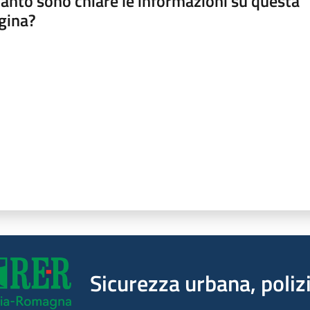
anto sono chiare le informazioni su questa
gina?
a da 1 a 5 stelle
Sicurezza urbana, polizi