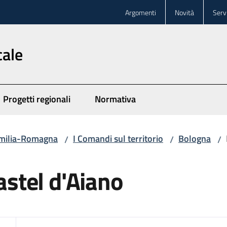
Argomenti
Novità
Servi
cale
Progetti regionali
Normativa
 Emilia-Romagna
I Comandi sul territorio
Bologna
/
/
/
Castel d'Aiano