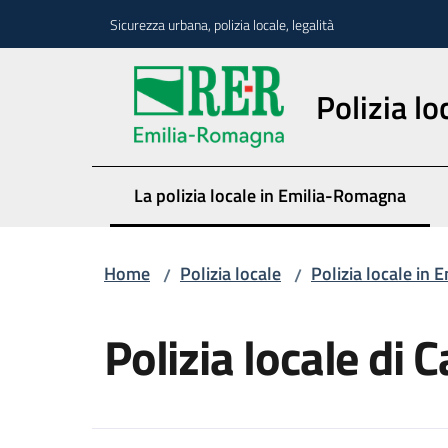
Vai al contenuto
Vai alla navigazione
Vai al footer
Sicurezza urbana, polizia locale, legalità
Polizia lo
La polizia locale in Emilia-Romagna
Menu selezionato
Home
Polizia locale
Polizia locale in
/
/
Salta al contenuto
Polizia locale di 