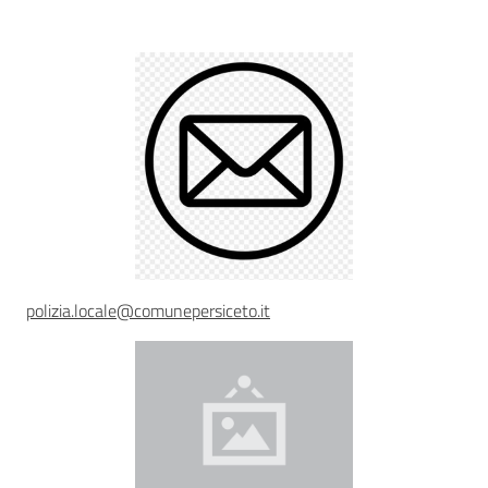
Descrizione
Sicurezza
urbana,
polizia
locale,
legalità
Argomenti
polizia.locale@comunepersiceto.it
Novità
Servizi
Leggi Atti Bandi