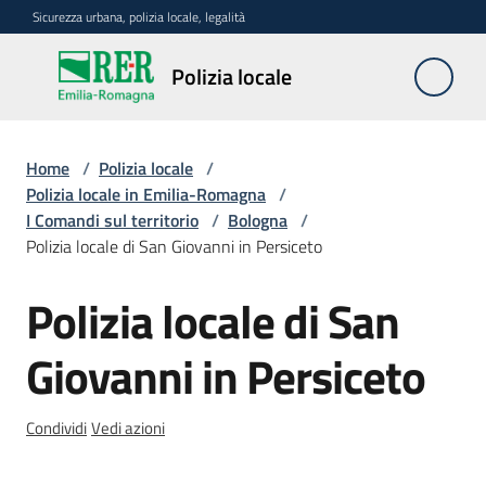
Vai al contenuto
Vai alla navigazione
Vai al footer
Sicurezza urbana, polizia locale, legalità
Polizia
Polizia locale
locale
Home
/
Polizia locale
/
La
Polizia locale in Emilia-Romagna
/
polizia
I Comandi sul territorio
/
Bologna
/
locale
Polizia locale di San Giovanni in Persiceto
in
Emilia-
Polizia locale di San
Salta al contenuto
Romagna
Menu selezionato
Giovanni in Persiceto
Progetti
regionali
Condividi
Vedi azioni
Normativa