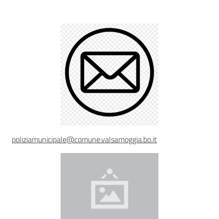
Descrizione
Sicurezza
urbana,
polizia
locale,
legalità
Argomenti
poliziamunicipale@comune.valsamoggia.bo.it
Novità
Servizi
Leggi Atti Bandi