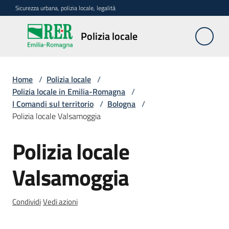
Vai al contenuto
Vai alla navigazione
Vai al footer
Sicurezza urbana, polizia locale, legalità
Polizia
Polizia locale
locale
Home
/
Polizia locale
/
La
Polizia locale in Emilia-Romagna
/
polizia
I Comandi sul territorio
/
Bologna
/
locale
Polizia locale Valsamoggia
in
Emilia-
Polizia locale
Salta al contenuto
Romagna
Menu selezionato
Valsamoggia
Progetti
regionali
Condividi
Vedi azioni
Normativa