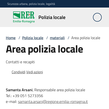
Vai al contenuto
Vai alla navigazione
Vai al footer
Sicurezza urbana, polizia locale, legalità
Polizia
Polizia locale
locale
Home
/
Polizia locale
/
materiali
/
Area polizia locale
La
Area polizia locale
polizia
locale
in
Contatti e recapiti
Emilia-
Condividi
Vedi azioni
Romagna
Progetti
Samanta Arsani
, Responsabile area polizia locale
regionali
Tel.: +39 051 5273356
e-mail:
samanta.arsani@regione.emilia-romagna.it
Normativa