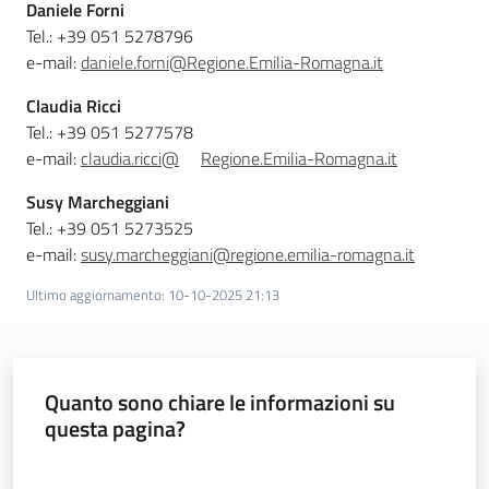
Daniele Forni
Tel.: +39 051 5278796
e-mail:
daniele.forni@Regione.Emilia-Romagna.it
Claudia Ricci
Sicurezza
Tel.: +39 051 5277578
urbana,
e-mail:
claudia.ricci@
Regione.Emilia-Romagna.it
polizia
locale,
Susy Marcheggiani
legalità
Tel.: +39 051 5273525
e-mail:
susy.marcheggiani@regione.emilia-romagna.it
Argomenti
Ultimo aggiornamento
:
10-10-2025 21:13
Novità
Servizi
Quanto sono chiare le informazioni su
questa pagina?
Leggi Atti Bandi
Valuta da 1 a 5 stelle