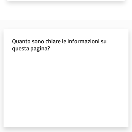
Sicurezza
urbana,
Quanto sono chiare le informazioni su
polizia
questa pagina?
locale,
legalità
Valuta da 1 a 5 stelle
Argomenti
Novità
Servizi
Leggi Atti Bandi