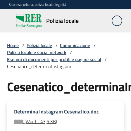
Vai al contenuto
Vai alla navigazione
Vai al footer
Sicurezza urbana, polizia locale, legalità
Polizia
Polizia locale
locale
Home
/
Polizia locale
/
Comunicazione
/
La
Polizia locale e social network
/
polizia
Esempi di documenti per profili e pagine social
/
locale
Cesenatico_determinaInstagram
in
Emilia-
Cesenatico_determinaI
Romagna
Progetti
regionali
Determina Instagram Cesenatico.doc
(
Word
-
43,5 KB
)
Normativa