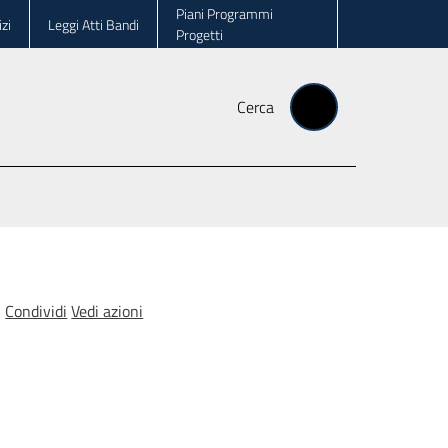
Piani Programmi
zi
Leggi Atti Bandi
Progetti
Cerca
Condividi
Vedi azioni