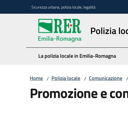
Vai al contenuto
Vai alla navigazione
Vai al footer
Sicurezza urbana, polizia locale, legalità
Polizia lo
La polizia locale in Emilia-Romagna
Home
Polizia locale
Comunicazione
/
/
Promozione e co