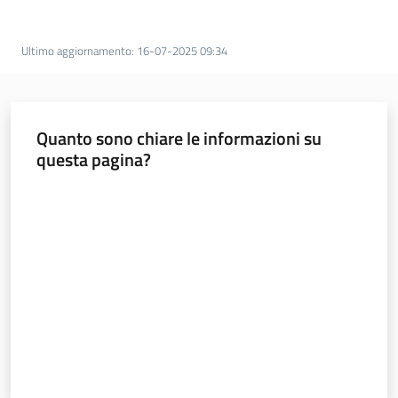
per
l'integrità
e
Ultimo aggiornamento
:
16-07-2025 09:34
la
trasparenza
Quanto sono chiare le informazioni su
Sistema
questa pagina?
degli
osservatori
Valuta da 1 a 5 stelle
Menu selezionato
Sicurezza
urbana,
polizia
locale,
legalità