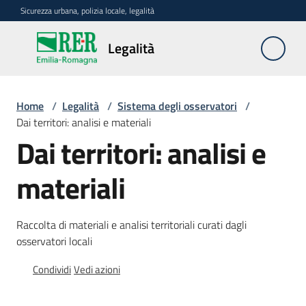
Vai al contenuto
Vai alla navigazione
Vai al footer
Sicurezza urbana, polizia locale, legalità
Legalità
Legalità
Home
/
Legalità
/
Sistema degli osservatori
/
Politiche
Dai territori: analisi e materiali
regionali
Dai territori: analisi e
Dati
materiali
e
analisi
Raccolta di materiali e analisi territoriali curati dagli
Beni
osservatori locali
confiscati
Condividi
Vedi azioni
Rete