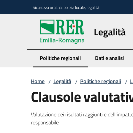
Vai al contenuto
Vai alla navigazione
Vai al footer
Sicurezza urbana, polizia locale, legalità
Legalità
Politiche regionali
Dati e analisi
Menu selezionato
Home
Legalità
Politiche regionali
L
/
/
/
Clausole valutati
Valutazione dei risultati raggiunti e dell'impatto
responsabile