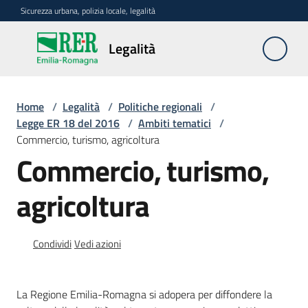
Vai al contenuto
Vai alla navigazione
Vai al footer
Sicurezza urbana, polizia locale, legalità
Legalità
Legalità
Home
/
Legalità
/
Politiche regionali
/
Politiche
Legge ER 18 del 2016
/
Ambiti tematici
/
regionali
Commercio, turismo, agricoltura
Menu selezionato
Commercio, turismo,
Dati
e
agricoltura
analisi
Beni
Condividi
Vedi azioni
confiscati
La Regione Emilia-Romagna si adopera per diffondere la
Rete