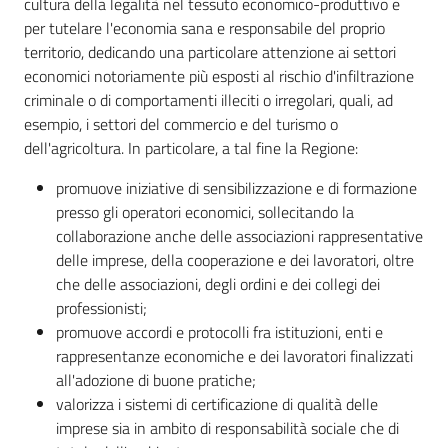
cultura della legalità nel tessuto economico-produttivo e
per
per tutelare l'economia sana e responsabile del proprio
l'integrità
territorio, dedicando una particolare attenzione ai settori
e
economici notoriamente più esposti al rischio d'infiltrazione
la
criminale o di comportamenti illeciti o irregolari, quali, ad
trasparenza
esempio, i settori del commercio e del turismo o
dell'agricoltura. In particolare, a tal fine la Regione:
Sistema
degli
promuove iniziative di sensibilizzazione e di formazione
osservatori
presso gli operatori economici, sollecitando la
collaborazione anche delle associazioni rappresentative
delle imprese, della cooperazione e dei lavoratori, oltre
che delle associazioni, degli ordini e dei collegi dei
professionisti;
promuove accordi e protocolli fra istituzioni, enti e
Sicurezza
rappresentanze economiche e dei lavoratori finalizzati
urbana,
polizia
all'adozione di buone pratiche;
locale,
valorizza i sistemi di certificazione di qualità delle
legalità
imprese sia in ambito di responsabilità sociale che di