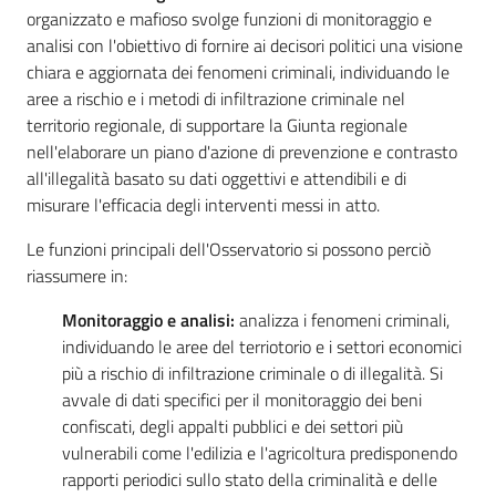
per
organizzato e mafioso svolge funzioni di monitoraggio e
l'integrità
analisi con l'obiettivo di fornire ai decisori politici una visione
e
chiara e aggiornata dei fenomeni criminali, individuando le
la
aree a rischio e i metodi di infiltrazione criminale nel
trasparenza
territorio regionale, di supportare la Giunta regionale
nell'elaborare un piano d'azione di prevenzione e contrasto
Sistema
all'illegalità basato su dati oggettivi e attendibili e di
degli
misurare l'efficacia degli interventi messi in atto.
osservatori
Le funzioni principali dell'Osservatorio si possono perciò
riassumere in:
Monitoraggio e analisi:
analizza i fenomeni criminali,
individuando le aree del terriotorio e i settori economici
più a rischio di infiltrazione criminale o di illegalità. Si
Sicurezza
urbana,
avvale di dati specifici per il monitoraggio dei beni
polizia
confiscati, degli appalti pubblici e dei settori più
locale,
vulnerabili come l'edilizia e l'agricoltura predisponendo
legalità
rapporti periodici sullo stato della criminalità e delle