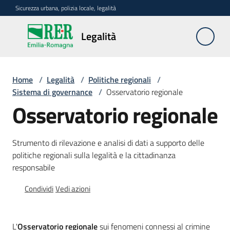
Vai al contenuto
Vai alla navigazione
Vai al footer
Sicurezza urbana, polizia locale, legalità
Legalità
Legalità
Home
/
Legalità
/
Politiche regionali
/
Politiche
Sistema di governance
/
Osservatorio regionale
regionali
Osservatorio regionale
Menu selezionato
Dati
e
Strumento di rilevazione e analisi di dati a supporto delle
analisi
politiche regionali sulla legalità e la cittadinanza
responsabile
Beni
Condividi
Vedi azioni
confiscati
Rete
L'
Osservatorio regionale
sui fenomeni connessi al crimine