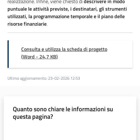
realizzazione. Infine, viene chiesto di
descrivere in modo
Argomenti
puntuale le attività previste, i destinatari, gli strumenti
utilizzati, la programmazione temporale e il piano delle
risorse finanziarie
.
Novità
Servizi
Consulta e utilizza la scheda di progetto
Leggi Atti Bandi
(
Word
-
24,7 KB
)
Ultimo aggiornamento
:
23-02-2026 12:53
Piani Programmi
Progetti
Quanto sono chiare le informazioni su
questa pagina?
Valuta da 1 a 5 stelle