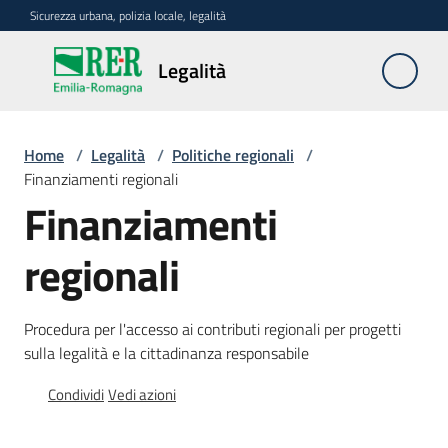
Vai al contenuto
Vai alla navigazione
Vai al footer
Sicurezza urbana, polizia locale, legalità
Legalità
Legalità
Home
/
Legalità
/
Politiche regionali
/
Politiche
Finanziamenti regionali
regionali
Finanziamenti
Menu selezionato
Dati
regionali
e
analisi
Procedura per l'accesso ai contributi regionali per progetti
Beni
sulla legalità e la cittadinanza responsabile
confiscati
Condividi
Vedi azioni
Rete