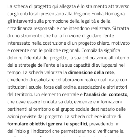
per
La scheda di progetto qui allegata è lo strumento attraverso
l'integrità
cui gli enti locali presentano alla Regione Emilia‑Romagna
e
gli interventi sulla promozione della legalità e della
la
cittadinanza responsabile che intendono realizzare. Si tratta
trasparenza
di uno strumento che ha la funzione di guidare l’ente
interessato nella costruzione di un progetto chiaro, motivato
Sistema
e coerente con le politiche regionali. Compilarla significa
degli
definire l’identità del progetto, la sua collocazione all’interno
osservatori
delle strategie dell’ente e la sua capacità di svilupparsi nel
tempo. La scheda valorizza la
dimensione della rete
,
chiedendo di esplicitare collaborazioni reali e qualificate con
istituzioni, scuole, forze dell’ordine, associazioni e altri attori
del territorio. Un elemento centrale è
l’analisi del contesto
,
che deve essere fondata su dati, evidenze e informazioni
Sicurezza
pertinenti al territorio o al gruppo sociale destinatario delle
urbana,
polizia
azioni previste dal progetto. La scheda richiede inoltre di
locale,
formulare obiettivi generali e specifici
, prevedendo fin
legalità
dall’inizio gli indicatori che permetteranno di verificarne la