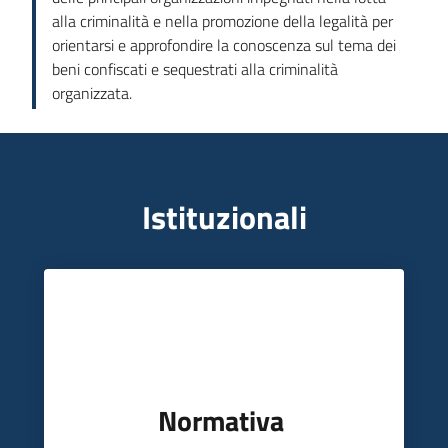
per
alla criminalità e nella promozione della legalità per
l'integrità
orientarsi e approfondire la conoscenza sul tema dei
e
beni confiscati e sequestrati alla criminalità
la
organizzata.
trasparenza
Sistema
degli
osservatori
Istituzionali
Sicurezza
urbana,
polizia
locale,
Normativa
legalità