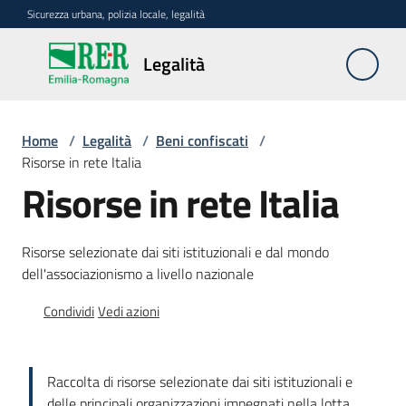
Vai al contenuto
Vai alla navigazione
Vai al footer
Sicurezza urbana, polizia locale, legalità
Legalità
Legalità
Home
/
Legalità
/
Beni confiscati
/
Politiche
Risorse in rete Italia
regionali
Risorse in rete Italia
Dati
e
Risorse selezionate dai siti istituzionali e dal mondo
analisi
dell'associazionismo a livello nazionale
Condividi
Vedi azioni
Beni
confiscati
Menu selezionato
Raccolta di risorse selezionate dai siti istituzionali e
Rete
delle principali organizzazioni impegnati nella lotta