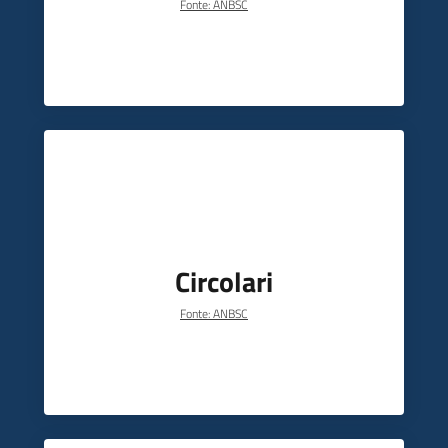
Fonte: ANBSC
Argomenti
Novità
Servizi
Leggi Atti Bandi
Circolari
Piani Programmi
Progetti
Fonte: ANBSC