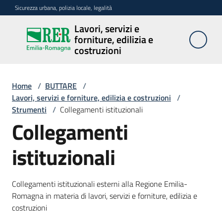
Vai al contenuto
Vai alla navigazione
Vai al footer
Sicurezza urbana, polizia locale, legalità
Lavori, servizi e
Lavori,
forniture, edilizia e
servizi e
costruzioni
forniture,
edilizia e
costruzioni
Home
/
BUTTARE
/
Lavori, servizi e forniture, edilizia e costruzioni
/
Strumenti
/
Collegamenti istituzionali
Collegamenti
Argomenti
istituzionali
Novità
Collegamenti istituzionali esterni alla Regione Emilia-
Romagna in materia di lavori, servizi e forniture, edilizia e
Servizi
costruzioni