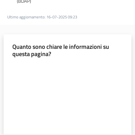
(BDAP)
Novità
Ultimo aggiornamento
:
16-07-2025 09:23
Servizi
Leggi Atti Bandi
Quanto sono chiare le informazioni su
questa pagina?
Valuta da 1 a 5 stelle
Piani Programmi
Progetti