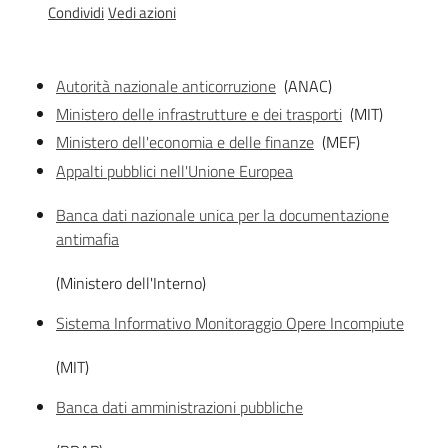
Condividi
Vedi azioni
Leggi
Atti
Bandi
Autorità nazionale anticorruzione
(ANAC)
Ministero delle infrastrutture e dei trasporti
(MIT)
Piani
Ministero dell'economia e delle finanze
(MEF)
Programmi
Appalti pubblici nell'Unione Europea
Progetti
Banca dati nazionale unica per la documentazione
antimafia
(Ministero dell'Interno)
Sicurezza
Sistema Informativo Monitoraggio Opere Incompiute
urbana,
polizia
(MIT)
locale,
legalità
Banca dati amministrazioni pubbliche
Argomenti