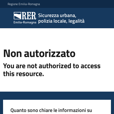
Vai al contenuto
Vai alla navigazione
Vai al footer
Regione Emilia-Romagna
Sicurezza urbana,
Sicurezza
polizia locale, legalità
urbana,
polizia
locale,
legalità
Non autorizzato
You are not authorized to access
Argomenti
this resource.
Novità
Servizi
Quanto sono chiare le informazioni su