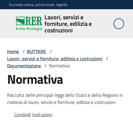
Vai al contenuto
Vai alla navigazione
Vai al footer
Sicurezza urbana, polizia locale, legalità
Lavori, servizi e
Lavori,
forniture, edilizia e
servizi e
costruzioni
forniture,
edilizia e
costruzioni
Home
/
BUTTARE
/
Lavori, servizi e forniture, edilizia e costruzioni
/
Documentazione
/
Normativa
Normativa
Argomenti
Raccolta delle principali leggi dello Stato e della Regione in
Novità
materia di lavori, servizi e forniture, edilizia e costruzioni
Condividi
Vedi azioni
Servizi