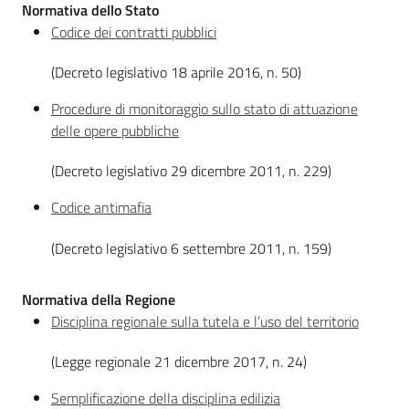
Normativa dello Stato
Leggi
Codice dei contratti pubblici
Atti
Bandi
(Decreto legislativo 18 aprile 2016, n. 50)
Procedure di monitoraggio sullo stato di attuazione
Piani
delle opere pubbliche
Programmi
Progetti
(Decreto legislativo 29 dicembre 2011, n. 229)
Codice antimafia
(Decreto legislativo 6 settembre 2011, n. 159)
Sicurezza
Normativa della Regione
urbana,
polizia
Disciplina regionale sulla tutela e l’uso del territorio
locale,
legalità
(Legge regionale 21 dicembre 2017, n. 24)
Semplificazione della disciplina edilizia
Argomenti