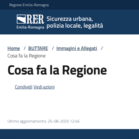
Vai al contenuto
Vai alla navigazione
Vai al footer
Regione Emilia-Romagna
Sicurezza urbana,
Sicurezza
polizia locale, legalità
urbana,
polizia
locale,
Home
/
BUTTARE
/
Immagini e Allegati
/
legalità
Cosa fa la Regione
Cosa fa la Regione
Argomenti
Condividi
Vedi azioni
Novità
Ultimo aggiornamento
:
25-08-2025 12:46
Servizi