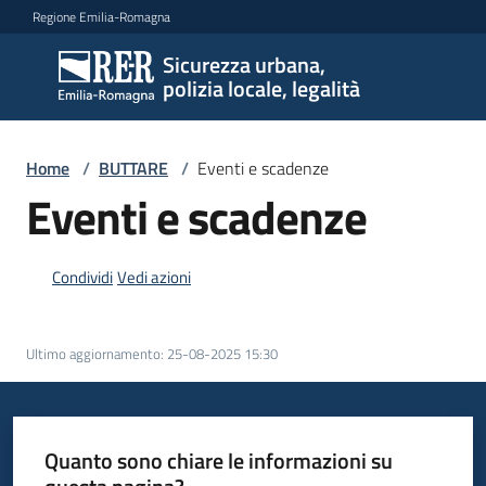
Vai al contenuto
Vai alla navigazione
Vai al footer
Regione Emilia-Romagna
Sicurezza urbana,
Sicurezza
polizia locale, legalità
urbana,
polizia
locale,
Home
/
BUTTARE
/
Eventi e scadenze
legalità
Eventi e scadenze
Condividi
Vedi azioni
Argomenti
Ultimo aggiornamento
:
25-08-2025 15:30
Novità
Servizi
Quanto sono chiare le informazioni su