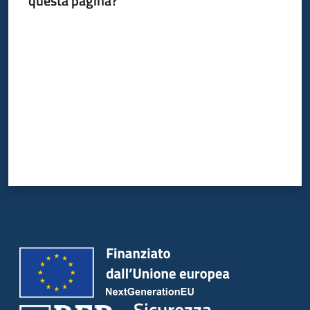
questa pagina?
Leggi
Valuta da 1 a 5 stelle
Atti
Bandi
Piani
Programmi
Progetti
Sicurezza