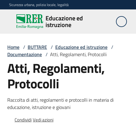
Vai al contenuto
Vai alla navigazione
Vai al footer
Sicurezza urbana, polizia locale, legalità
Educazione ed
Educazione
istruzione
ed
istruzione
Home
/
BUTTARE
/
Educazione ed istruzione
/
Documentazione
/
Atti, Regolamenti, Protocolli
Argomenti
Atti, Regolamenti,
Protocolli
Novità
Raccolta di atti, regolamenti e protocolli in materia di
educazione, istruzione e giovani
Servizi
Condividi
Vedi azioni
Leggi
Atti