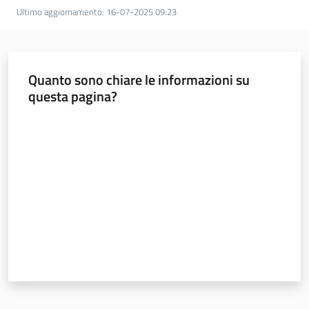
Bandi
Ultimo aggiornamento
:
16-07-2025 09:23
Piani
Programmi
Quanto sono chiare le informazioni su
Progetti
questa pagina?
Valuta da 1 a 5 stelle
Sicurezza
urbana,
polizia
locale,
legalità
Argomenti
Novità