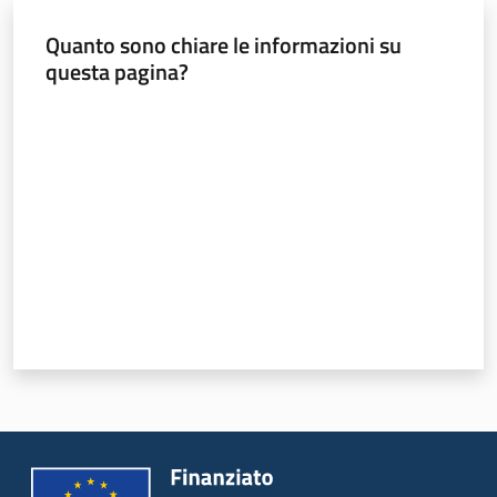
Bandi
Quanto sono chiare le informazioni su
questa pagina?
Piani
Programmi
Valuta da 1 a 5 stelle
Progetti
Sicurezza
urbana,
polizia
locale,
legalità
Argomenti
Novità