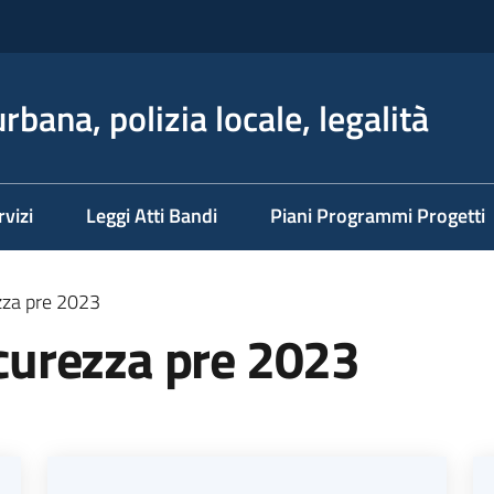
rbana, polizia locale, legalità
rvizi
Leggi Atti Bandi
Piani Programmi Progetti
ezza pre 2023
sicurezza pre 2023