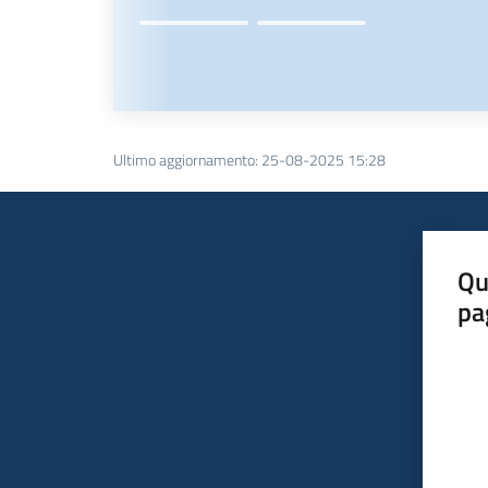
Ultimo aggiornamento
:
25-08-2025 15:28
Qu
pa
Valut