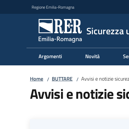
Vai al contenuto
Vai alla navigazione
Vai al footer
Regione Emilia-Romagna
Sicurezza u
Argomenti
Novità
Se
Home
BUTTARE
Avvisi e notizie sicur
/
/
Avvisi e notizie 