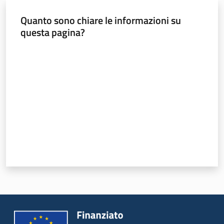
Quanto sono chiare le informazioni su
Piani
questa pagina?
Programmi
Progetti
Valuta da 1 a 5 stelle
Sicurezza
urbana,
polizia
locale,
legalità
Argomenti
Novità