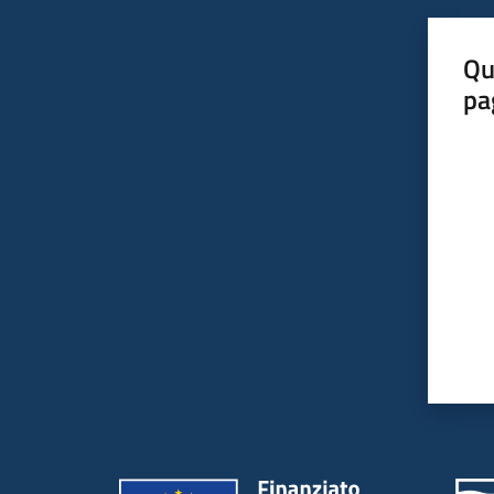
Qu
pa
Valut