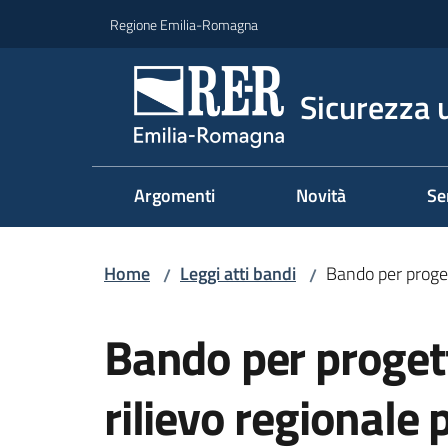
Vai al contenuto
Vai alla navigazione
Vai al footer
Regione Emilia-Romagna
Sicurezza u
Argomenti
Novità
Se
Home
Leggi atti bandi
Bando per proget
/
/
Salta al contenuto
Bando per progett
rilievo regionale p