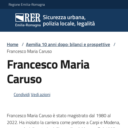
Vai al contenuto
Vai alla navigazione
Vai al footer
Regione Emilia-Romagna
Sicurezza urbana,
Sicurezza
polizia locale, legalità
urbana,
polizia
locale,
Home
/
Aemilia 10 anni dopo: bilanci e prospettive
/
legalità
Francesco Maria Caruso
Francesco Maria
Caruso
Argomenti
Condividi
Vedi azioni
Novità
Francesco Maria Caruso è stato magistrato dal 1980 al
Servizi
2022. Ha iniziato la carriera come pretore a Carpi e Modena,