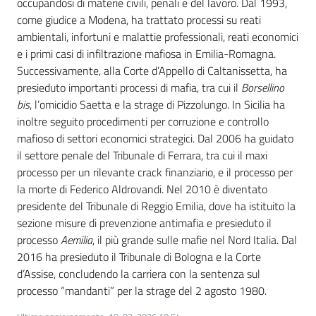
occupandosi di materie civili, penali e del lavoro. Dal 1993,
Leggi
come giudice a Modena, ha trattato processi su reati
Atti
ambientali, infortuni e malattie professionali, reati economici
Bandi
e i primi casi di infiltrazione mafiosa in Emilia-Romagna.
Successivamente, alla Corte d’Appello di Caltanissetta, ha
presieduto importanti processi di mafia, tra cui il
Borsellino
Piani
bis
, l’omicidio Saetta e la strage di Pizzolungo. In Sicilia ha
Programmi
inoltre seguito procedimenti per corruzione e controllo
Progetti
mafioso di settori economici strategici. Dal 2006 ha guidato
il settore penale del Tribunale di Ferrara, tra cui il maxi
processo per un rilevante crack finanziario, e il processo per
la morte di Federico Aldrovandi. Nel 2010 è diventato
presidente del Tribunale di Reggio Emilia, dove ha istituito la
sezione misure di prevenzione antimafia e presieduto il
processo
Aemilia
, il più grande sulle mafie nel Nord Italia. Dal
2016 ha presieduto il Tribunale di Bologna e la Corte
d’Assise, concludendo la carriera con la sentenza sul
processo “mandanti” per la strage del 2 agosto 1980.